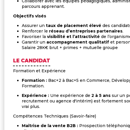
Collaborer avec les équipes pédagogiques, administ
parcours apprenant.
Objectifs visés
Assurer un
taux de placement élevé
des candidats
Renforcer le
réseau d’entreprises partenaires
.
Favoriser la
visibilité et l’attractivité
de l’organism
Garantir un
accompagnement qualitatif
et person
Salaire 28K€ brut + primes + mutuelle groupe
LE CANDIDAT
Formation et Expérience
Formation :
Bac+2 à Bac+5 en Commerce, Dévelop
Formation.
Expérience :
Une expérience de
2 à 5 ans
sur un po
recrutement ou agence d'intérim) est fortement so
vrai plus.
Compétences Techniques (Savoir-faire)
Maîtrise de la vente B2B :
Prospection téléphonique