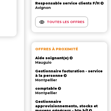
Responsable service clients F/H
Avignon
TOUTES LES OFFRES
OFFRES À PROXIMITÉ
Aide soignant(e)
Mauguio
Gestionnaire facturation - service
à la personne
Montpellier
comptable
Montpellier
Gestionnaire
approvisionnements, stocks et
moyens généraux – btp h/f