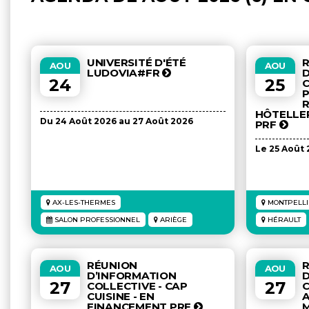
UNIVERSITÉ D'ÉTÉ
AOU
AOU
LUDOVIA#FR
D
24
25
C
P
R
HÔTELLER
Du 24 Août 2026 au 27 Août 2026
PRF
Le 25 Août
AX-LES-THERMES
MONTPELLI
SALON PROFESSIONNEL
ARIÈGE
HÉRAULT
RÉUNION
AOU
AOU
D’INFORMATION
D
27
27
COLLECTIVE - CAP
C
CUISINE - EN
A
FINANCEMENT PRF
M