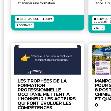
et animer une formation ...
lancé le 17 
INFORMATIQUE, TÉLÉCOM
SERVICE P
COLLECTIVIT
OCCITANIE
GERS
LES TROPHÉES DE LA
MANPO
FORMATION
POUR S
PROFESSIONNELLE
8 POS
OCCITANIE METTENT À
CHIMIE
L'HONNEUR LES ACTEURS
ET QU
QUI FONT ÉVOLUER LES
COMPÉTENCES