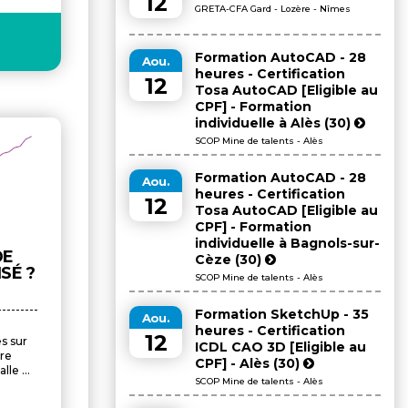
12
GRETA-CFA Gard - Lozère - Nîmes
Formation AutoCAD - 28
Aou.
heures - Certification
12
Tosa AutoCAD [Eligible au
CPF] - Formation
individuelle à Alès (30)
SCOP Mine de talents - Alès
Formation AutoCAD - 28
Aou.
heures - Certification
12
Tosa AutoCAD [Eligible au
CPF] - Formation
individuelle à Bagnols-sur-
DE
Cèze (30)
SÉ ?
SCOP Mine de talents - Alès
Formation SketchUp - 35
Aou.
heures - Certification
12
es sur
ICDL CAO 3D [Eligible au
re
CPF] - Alès (30)
le ...
SCOP Mine de talents - Alès