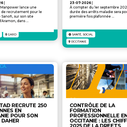
26
|
23-07-2026
|
t Manpower lance une
À compter du 1er septembre 2026
de recrutement pour le
durée des arrêts maladie sera pou
Sanofi, sur son site
première fois plafonnée ...
d'Aramon, dans ...
GARD
SANTÉ, SOCIAL
OCCITANIE
TAD RECRUTE 250
CONTRÔLE DE LA
NNES EN
FORMATION
ANIE POUR SON
PROFESSIONNELLE E
T DAHER
OCCITANIE : LES CHIF
2025 DE LA DREETS