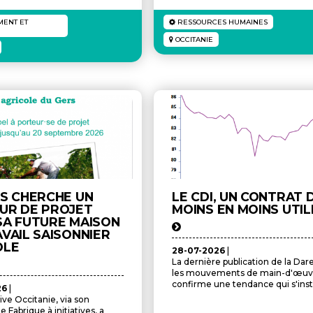
ENT ET
RESSOURCES HUMAINES
OCCITANIE
RS CHERCHE UN
LE CDI, UN CONTRAT 
UR DE PROJET
MOINS EN MOINS UTILI
SA FUTURE MAISON
VAIL SAISONNIER
OLE
28-07-2026
|
La dernière publication de la Dar
les mouvements de main-d'œuv
confirme une tendance qui s'instal
26
|
ive Occitanie, via son
Fabrique à initiatives, a