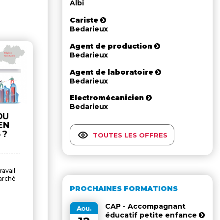
Albi
Cariste
Bedarieux
Agent de production
Bedarieux
Agent de laboratoire
Bedarieux
Electromécanicien
Bedarieux
DU
EN
 ?
TOUTES LES OFFRES
avail
marché
PROCHAINES FORMATIONS
CAP - Accompagnant
Aou.
éducatif petite enfance