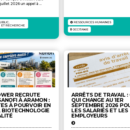
juillet 2026 un appel à ...
UBLIC,
RESSOURCES HUMAINES
É ET RECHERCHE
OCCITANIE
WER RECRUTE
ARRÊTS DE TRAVAIL :
ANOFI À ARAMON :
QUI CHANGE AU 1ER
TES À POURVOIR EN
SEPTEMBRE 2026 PO
, BIOTECHNOLOGIE
LES SALARIÉS ET LES
ALITÉ
EMPLOYEURS