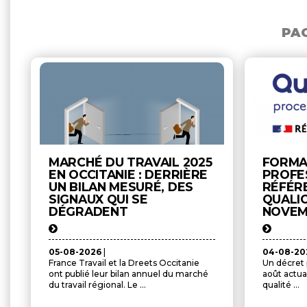
PAG
MARCHÉ DU TRAVAIL 2025
FORMA
EN OCCITANIE : DERRIÈRE
PROFES
UN BILAN MESURÉ, DES
RÉFÉR
SIGNAUX QUI SE
QUALIO
DÉGRADENT
NOVE
05-08-2026
|
04-08-2
France Travail et la Dreets Occitanie
Un décret p
ont publié leur bilan annuel du marché
août actual
du travail régional. Le ...
qualité ...