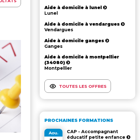
ULTATS
Aide à domicile à lunel
Lunel
Aide à domicile à vendargues
Vendargues
Aide à domicile ganges
Ganges
Aide à domicile à montpellier
(34080)
Montpellier
TOUTES LES OFFRES
PROCHAINES FORMATIONS
CAP - Accompagnant
Aou.
éducatif petite enfance