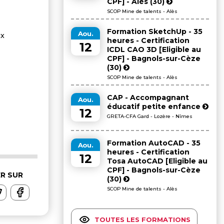
CPF] - Alès (30)
SCOP Mine de talents - Alès
Formation SketchUp - 35
Aou.
ux
heures - Certification
12
ICDL CAO 3D [Eligible au
CPF] - Bagnols-sur-Cèze
(30)
SCOP Mine de talents - Alès
CAP - Accompagnant
Aou.
éducatif petite enfance
12
GRETA-CFA Gard - Lozère - Nîmes
Formation AutoCAD - 35
Aou.
heures - Certification
12
Tosa AutoCAD [Eligible au
CPF] - Bagnols-sur-Cèze
R SUR
(30)
SCOP Mine de talents - Alès
TOUTES LES FORMATIONS