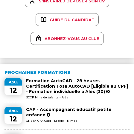
S'INSCRIRE / DÉPOSER SON CV
GUIDE DU CANDIDAT
ABONNEZ-VOUS AU CLUB
PROCHAINES FORMATIONS
Formation AutoCAD - 28 heures -
Aou.
Certification Tosa AutoCAD [Eligible au CPF]
12
- Formation individuelle à Alès (30)
SCOP Mine de talents - Alès
CAP - Accompagnant éducatif petite
Aou.
enfance
12
GRETA-CFA Gard - Lozère - Nîmes