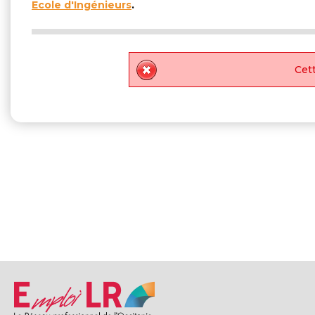
Ecole d'Ingénieurs
.
Cett