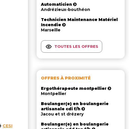
Automaticien
Andrézieux-bouthéon
Technicien Maintenance Matériel
Incendie
Marseille
TOUTES LES OFFRES
OFFRES À PROXIMITÉ
Ergothérapeute montpellier
Montpellier
Boulanger(e) en boulangerie
artisanale cdi f/h
Jacou et st drézery
Boulanger(e) en boulangerie
té
CESI