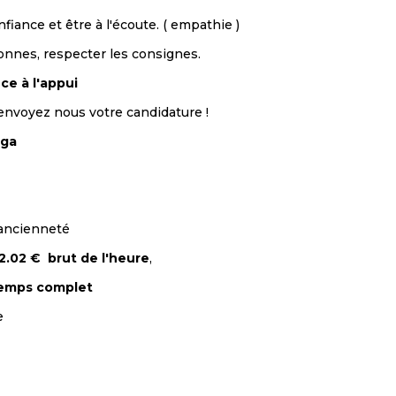
fiance et être à l'écoute. ( empathie )
sonnes, respecter les consignes.
ce à l'appui
,envoyez nous votre candidature !
rga
 ancienneté
2.02 € brut de l'heure
,
emps complet
e