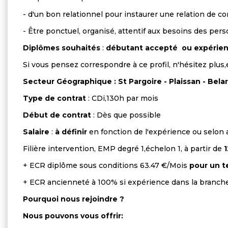
- d'un bon relationnel pour instaurer une relation de con
- Être ponctuel, organisé, attentif aux besoins des per
Diplômes souhaités
:
débutant accepté
ou expérien
Si vous pensez correspondre à ce profil, n'hésitez plus
Secteur Géographique : St Pargoire - Plaissan - Bela
Type de contrat
: CDi,130h par mois
Début de contrat
: Dès que possible
Salaire
:
à définir
en fonction de l'expérience ou selon
Filière intervention, EMP degré 1,échelon 1, à partir de
1
+ ECR diplôme sous conditions 63.47 €/Mois
pour un t
+ ECR ancienneté à 100% si expérience dans la branch
Pourquoi nous rejoindre ?
Nous pouvons vous offrir: