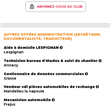
ABONNEZ-VOUS AU CLUB
AUTRES OFFRES ADMINISTRATION (SECRÉTAIRE,
DOCUMENTALISTE, TRADUCTEUR)
Aide à domicile LESPIGNAN
Lespignan
Technicien bureau d'études & suivi de chantier
Annecy
Gestionnaire de données commerciales
Grasse
Vendeur cdi pièces automobiles de rechange
Mandelieu la napoule
Mecanicien automobile
Frejus