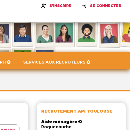
S'INSCRIRE
SE CONNECTER
 RH
SERVICES AUX RECRUTEURS
RECRUTEMENT API TOULOUSE
Aide ménagère
Roquecourbe