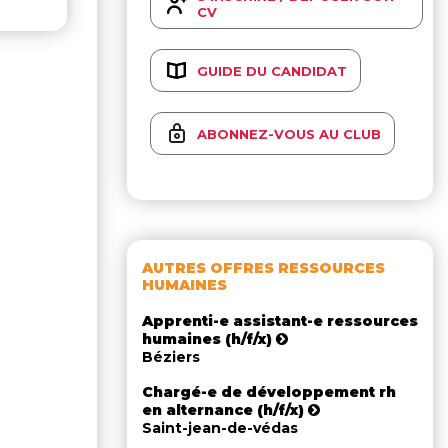
CV
GUIDE DU CANDIDAT
ABONNEZ-VOUS AU CLUB
AUTRES OFFRES RESSOURCES
HUMAINES
Apprenti-e assistant-e ressources
humaines (h/f/x)
Béziers
Chargé-e de développement rh
en alternance (h/f/x)
Saint-jean-de-védas