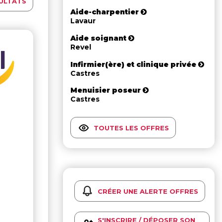
ULTATS
Aide-charpentier
Lavaur
Aide soignant
Revel
Infirmier(ère) et clinique privée
Castres
Menuisier poseur
Castres
TOUTES LES OFFRES
CRÉER UNE ALERTE OFFRES
S'INSCRIRE / DÉPOSER SON