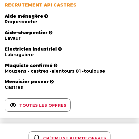
RECRUTEMENT API CASTRES
Aide ménagère
Roquecourbe
Aide-charpentier
Lavaur
Electricien industriel
Labruguiere
Plaquiste confirmé
Mouzens - castres -alentours 81 -toulouse
Menuisier poseur
Castres
TOUTES LES OFFRES
CRÉER UNE ALERTE OFFRES