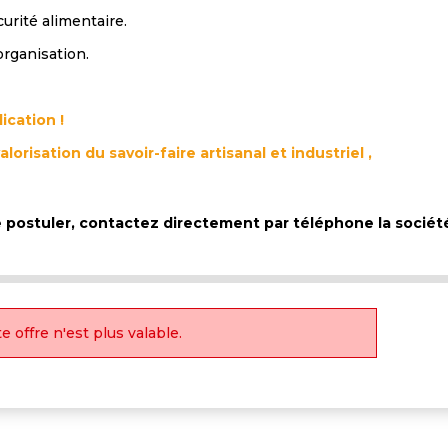
urité alimentaire.
organisation.
lication !
lorisation du savoir-faire artisanal et industriel ,
de postuler, contactez directement par téléphone la socié
e offre n'est plus valable.