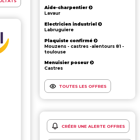
ULTATS
Aide-charpentier
Lavaur
Electricien industriel
Labruguiere
Plaquiste confirmé
Mouzens - castres -alentours 81 -
toulouse
Menuisier poseur
Castres
TOUTES LES OFFRES
CRÉER UNE ALERTE OFFRES