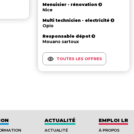
Menuisier - rénovation
Nice
Multi technicien - electricité
Opio
Responsable dépot
Mouans sartoux
TOUTES LES OFFRES
ION
ACTUALITÉ
EMPLOI LR
FORMATION
ACTUALITÉ
À PROPOS