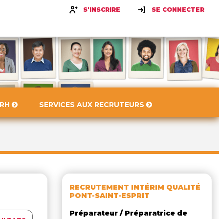
S'INSCRIRE
SE CONNECTER
 RH
SERVICES AUX RECRUTEURS
RECRUTEMENT INTÉRIM QUALITÉ
PONT-SAINT-ESPRIT
Préparateur / Préparatrice de