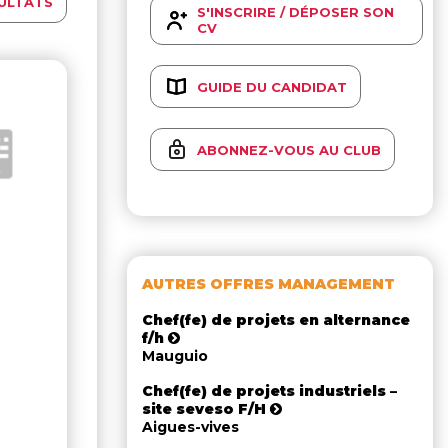
ULTATS
S'INSCRIRE / DÉPOSER SON
CV
GUIDE DU CANDIDAT
ABONNEZ-VOUS AU CLUB
AUTRES OFFRES MANAGEMENT
Chef(fe) de projets en alternance
f/h
Mauguio
Chef(fe) de projets industriels –
site seveso F/H
Aigues-vives