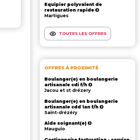
Equipier polyvalent de
restauration rapide
Martigues
TOUTES LES OFFRES
OFFRES À PROXIMITÉ
Boulanger(e) en boulangerie
artisanale cdi f/h
Jacou et st drézery
Boulanger(e) en boulangerie
artisanale cdd 1an f/h
Saint-drézéry
Aide soignant(e)
Mauguio
Gestionnaire facturation - service