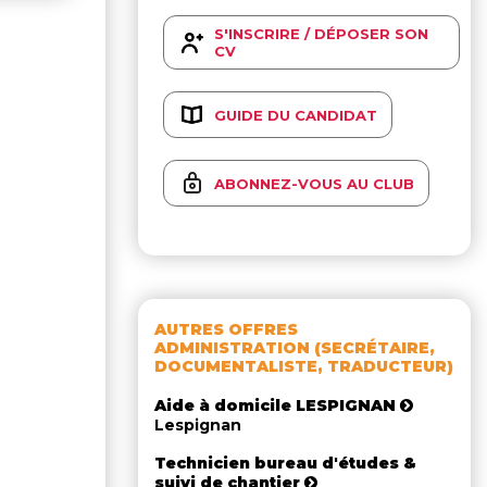
S'INSCRIRE / DÉPOSER SON
CV
GUIDE DU CANDIDAT
ABONNEZ-VOUS AU CLUB
AUTRES OFFRES
ADMINISTRATION (SECRÉTAIRE,
DOCUMENTALISTE, TRADUCTEUR)
Aide à domicile LESPIGNAN
Lespignan
Technicien bureau d'études &
suivi de chantier