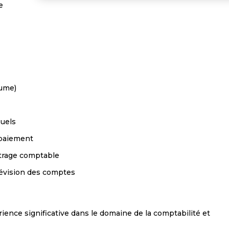
e
lume)
suels
 paiement
ttrage comptable
 révision des comptes
ence significative dans le domaine de la comptabilité et