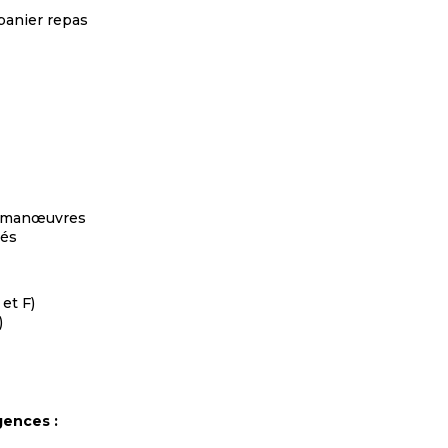
 panier repas
)
es manœuvres
tés
 et F)
)
gences :