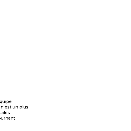
équipe
on est un plus
calés
ournant