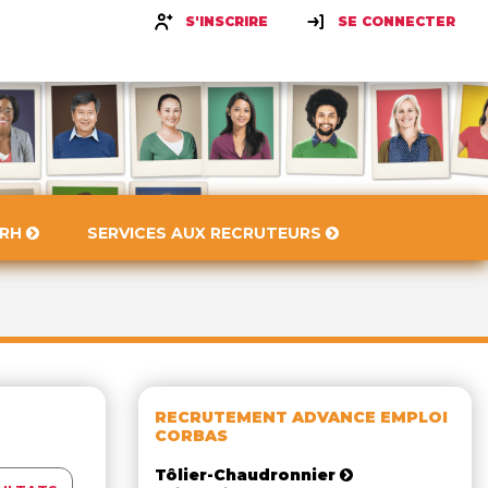
S'INSCRIRE
SE CONNECTER
 RH
SERVICES AUX RECRUTEURS
RECRUTEMENT ADVANCE EMPLOI
CORBAS
Tôlier-Chaudronnier