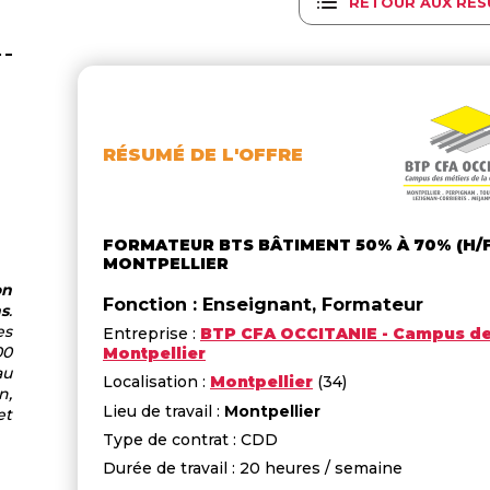
RETOUR AUX RÉS
RÉSUMÉ DE L'OFFRE
FORMATEUR BTS BÂTIMENT 50% À 70% (H/F
MONTPELLIER
on
Fonction : Enseignant, Formateur
ns
.
es
Entreprise :
BTP CFA OCCITANIE - Campus d
00
Montpellier
au
Localisation :
Montpellier
(34)
n,
Lieu de travail :
Montpellier
et
Type de contrat : CDD
Durée de travail : 20 heures / semaine