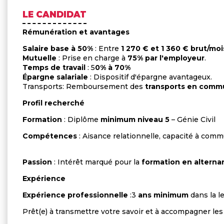
LE CANDIDAT
Rémunération et avantages
Salaire base à 50%
: Entre
1 270 € et 1 360 € brut/moi
Mutuelle
: Prise en charge à
75% par l'employeur
.
Temps de travail
: 5
0% à 70%
Épargne salariale
: Dispositif d'épargne avantageux.
Transports: Remboursement des
transports en comm
Profil recherché
Formation
: Diplôme
minimum niveau 5
– Génie Civil
Compétences
: Aisance relationnelle, capacité à comm
Passion
: Intérêt marqué pour la
formation en alterna
Expérience
Expérience professionnelle
:3
ans minimum
dans la l
Prêt(e) à transmettre votre savoir et à accompagner le