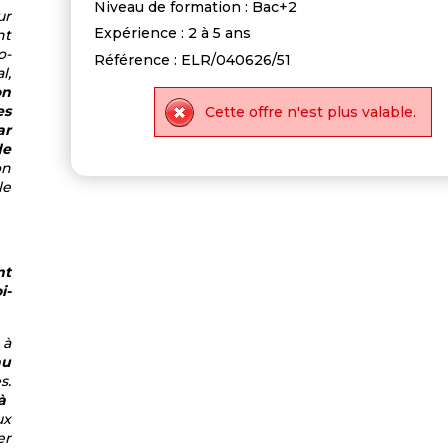
Niveau de formation : Bac+2
ur
Expérience : 2 à 5 ans
nt
o-
Référence : ELR/040626/51
l,
on
es
Cette offre n'est plus valable.
ar
de
on
le
nt
i-
 à
au
s.
à
ux
er