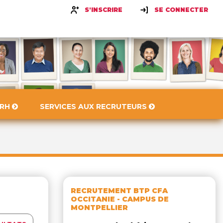
S'INSCRIRE
SE CONNECTER
 RH
SERVICES AUX RECRUTEURS
RECRUTEMENT BTP CFA
OCCITANIE - CAMPUS DE
MONTPELLIER