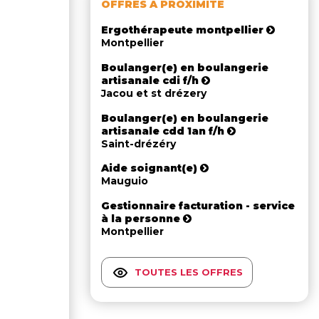
OFFRES À PROXIMITÉ
Ergothérapeute montpellier
Montpellier
Boulanger(e) en boulangerie
artisanale cdi f/h
Jacou et st drézery
Boulanger(e) en boulangerie
artisanale cdd 1an f/h
Saint-drézéry
Aide soignant(e)
Mauguio
Gestionnaire facturation - service
à la personne
Montpellier
TOUTES LES OFFRES