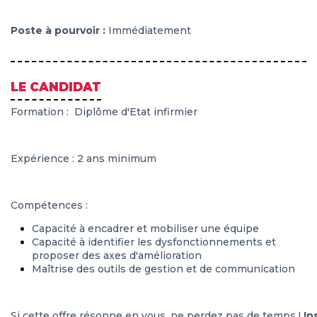
Poste à pourvoir :
Immédiatement
LE CANDIDAT
Formation
:
Diplôme d'Etat infirmier
Expérience
: 2 ans minimum
Compétences
:
Capacité à encadrer et mobiliser une équipe
Capacité à identifier les dysfonctionnements et
proposer des axes d'amélioration
Maîtrise des outils de gestion et de communication
Si cette offre résonne en vous, ne perdez pas de temps !
In