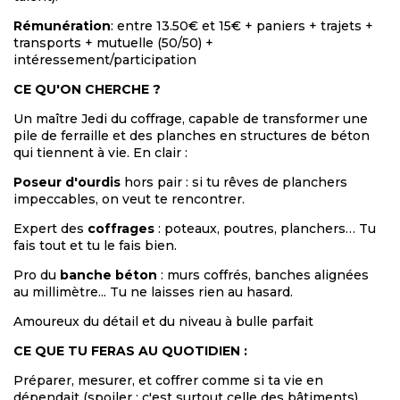
Rémunération
: entre 13.50€ et 15€ + paniers + trajets +
transports + mutuelle (50/50) +
intéressement/participation
CE QU'ON CHERCHE ?
Un maître Jedi du coffrage, capable de transformer une
pile de ferraille et des planches en structures de béton
qui tiennent à vie. En clair :
Poseur d'ourdis
hors pair : si tu rêves de planchers
impeccables, on veut te rencontrer.
Expert des
coffrages
: poteaux, poutres, planchers… Tu
fais tout et tu le fais bien.
Pro du
banche béton
: murs coffrés, banches alignées
au millimètre... Tu ne laisses rien au hasard.
Amoureux du détail et du niveau à bulle parfait
CE QUE TU FERAS AU QUOTIDIEN :
Préparer, mesurer, et coffrer comme si ta vie en
dépendait (spoiler : c'est surtout celle des bâtiments).