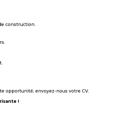
e construction.
rs.
t.
tte opportunité, envoyez-nous votre CV.
isante !