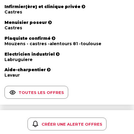
Infirmier(ère) et clinique privée
Castres
Menuisier poseur
Castres
Plaquiste confirmé
Mouzens - castres -alentours 81 -toulouse
Electricien industriel
Labruguiere
Aide-charpentier
Lavaur
TOUTES LES OFFRES
CRÉER UNE ALERTE OFFRES