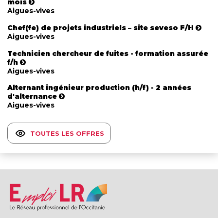
mois
Aigues-vives
Chef(fe) de projets industriels – site seveso F/H
Aigues-vives
Technicien chercheur de fuites - formation assurée
f/h
Aigues-vives
Alternant ingénieur production (h/f) - 2 années
d'alternance
Aigues-vives
TOUTES LES OFFRES