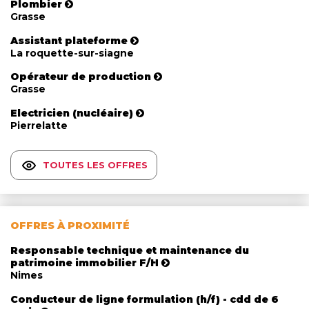
Plombier
Grasse
Assistant plateforme
La roquette-sur-siagne
Opérateur de production
Grasse
Electricien (nucléaire)
Pierrelatte
TOUTES LES OFFRES
OFFRES À PROXIMITÉ
Responsable technique et maintenance du
patrimoine immobilier F/H
Nimes
Conducteur de ligne formulation (h/f) - cdd de 6