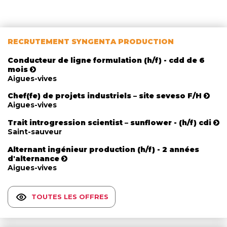
RECRUTEMENT SYNGENTA PRODUCTION
Conducteur de ligne formulation (h/f) - cdd de 6
mois
Aigues-vives
Chef(fe) de projets industriels – site seveso F/H
Aigues-vives
Trait introgression scientist – sunflower - (h/f) cdi
Saint-sauveur
Alternant ingénieur production (h/f) - 2 années
d'alternance
Aigues-vives
TOUTES LES OFFRES