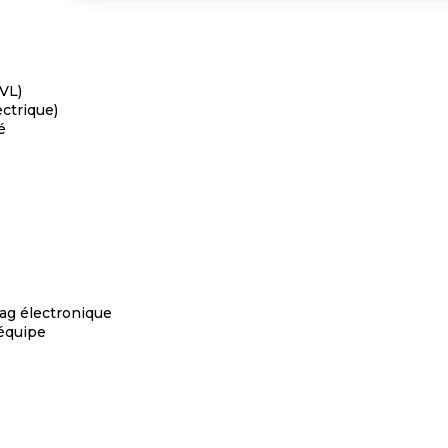
VL)
ctrique)
é
iag électronique
 équipe