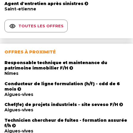
Agent d'entretien après sinistres
Saint-etienne
TOUTES LES OFFRES
OFFRES À PROXIMITÉ
Responsable technique et maintenance du
patrimoine immobilier F/H
Nimes
Conducteur de ligne formulation (h/f) - cdd de 6
mois
Aigues-vives
Chef(fe) de projets industriels – site seveso F/H
Aigues-vives
Technicien chercheur de fuites - formation assurée
f/h
Aigues-vives