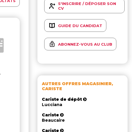
ULTATS
S'INSCRIRE / DÉPOSER SON
CV
GUIDE DU CANDIDAT
ABONNEZ-VOUS AU CLUB
-
AUTRES OFFRES MAGASINIER,
CARISTE
Cariste de dépôt
Lucciana
Cariste
Beaucaire
Cariste