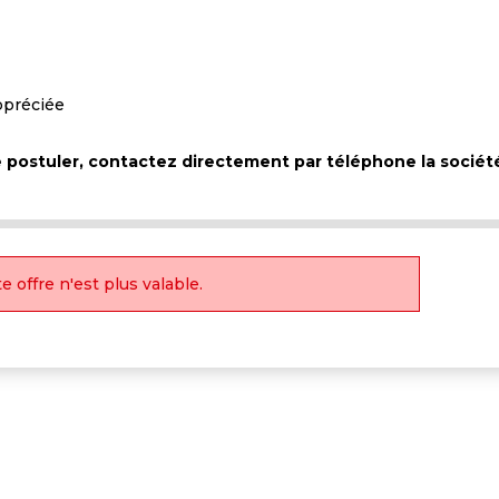
ppréciée
de postuler, contactez directement par téléphone la socié
e offre n'est plus valable.