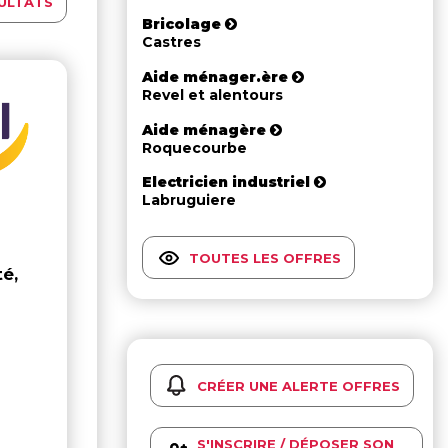
ULTATS
Bricolage
Castres
Aide ménager.ère
Revel et alentours
Aide ménagère
Roquecourbe
Electricien industriel
Labruguiere
TOUTES LES OFFRES
té,
CRÉER UNE ALERTE OFFRES
S'INSCRIRE / DÉPOSER SON