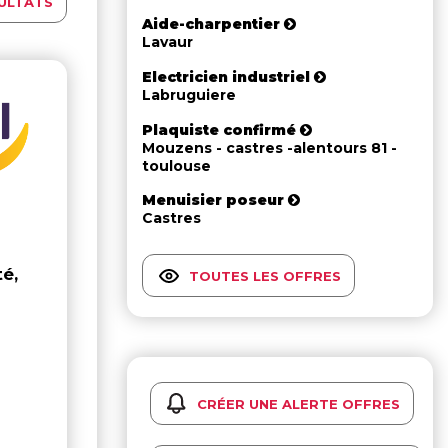
ULTATS
Aide-charpentier
Lavaur
Electricien industriel
Labruguiere
Plaquiste confirmé
Mouzens - castres -alentours 81 -
toulouse
Menuisier poseur
Castres
té,
TOUTES LES OFFRES
CRÉER UNE ALERTE OFFRES