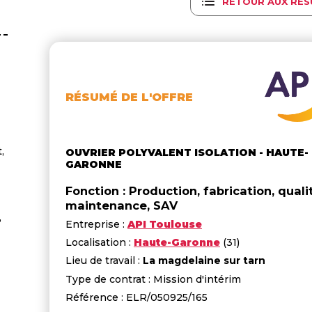
RETOUR AUX RÉS
RÉSUMÉ DE L'OFFRE
,
OUVRIER POLYVALENT ISOLATION - HAUTE-
GARONNE
Fonction : Production, fabrication, quali
maintenance, SAV
,
Entreprise :
API Toulouse
Localisation :
Haute-Garonne
(31)
Lieu de travail :
La magdelaine sur tarn
Type de contrat : Mission d'intérim
Référence : ELR/050925/165