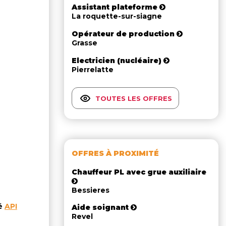
Assistant plateforme
La roquette-sur-siagne
Opérateur de production
Grasse
Electricien (nucléaire)
Pierrelatte
TOUTES LES OFFRES
OFFRES À PROXIMITÉ
Chauffeur PL avec grue auxiliaire
Bessieres
té
API
Aide soignant
Revel