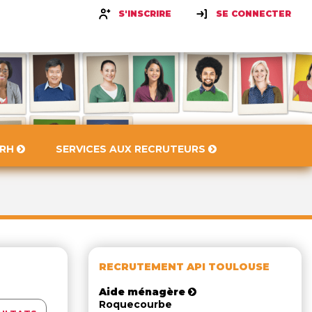
S'INSCRIRE
SE CONNECTER
 RH
SERVICES AUX RECRUTEURS
RECRUTEMENT API TOULOUSE
Aide ménagère
Roquecourbe