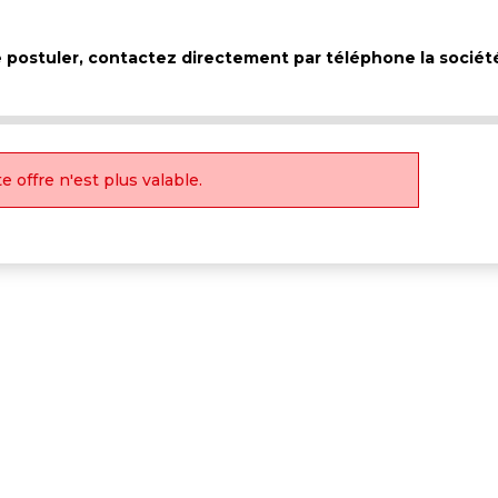
de postuler, contactez directement par téléphone la sociét
e offre n'est plus valable.