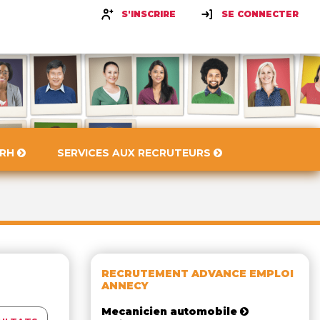
S'INSCRIRE
SE CONNECTER
 RH
SERVICES AUX RECRUTEURS
RECRUTEMENT ADVANCE EMPLOI
ANNECY
Mecanicien automobile