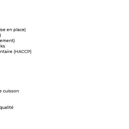
ise en place)
)
pement)
cks
entaire (HACCP)
de cuisson
qualité