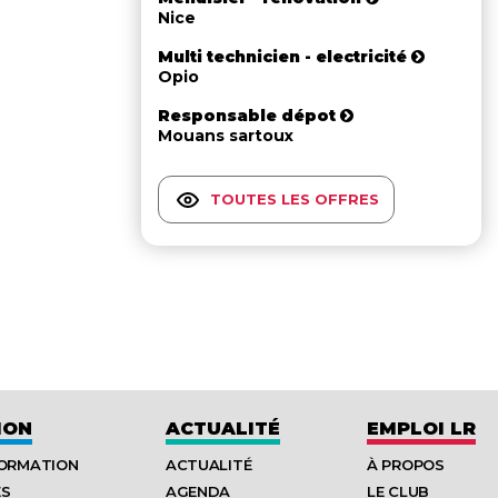
Nice
Multi technicien - electricité
Opio
Responsable dépot
Mouans sartoux
TOUTES LES OFFRES
ION
ACTUALITÉ
EMPLOI LR
FORMATION
ACTUALITÉ
À PROPOS
ES
AGENDA
LE CLUB