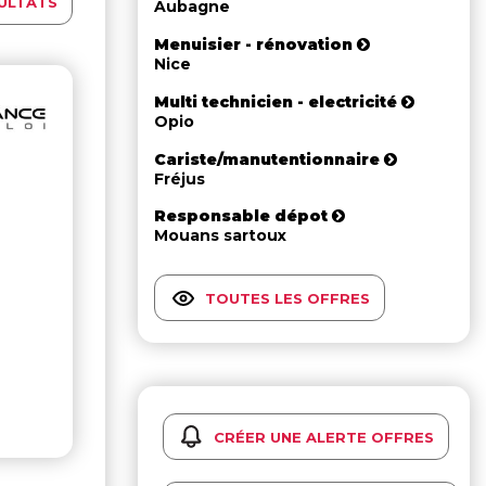
ULTATS
Aubagne
Menuisier - rénovation
Nice
Multi technicien - electricité
Opio
Cariste/manutentionnaire
Fréjus
Responsable dépot
Mouans sartoux
TOUTES LES OFFRES
CRÉER UNE ALERTE OFFRES