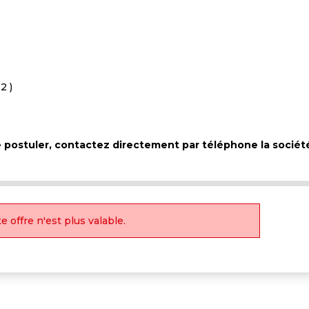
 2 )
de postuler, contactez directement par téléphone la sociét
e offre n'est plus valable.