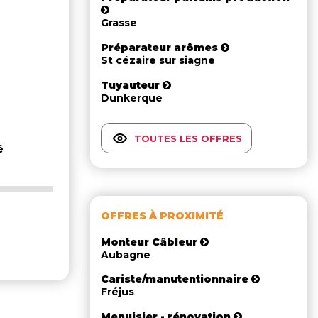
Grasse
Préparateur arômes
St cézaire sur siagne
Tuyauteur
Dunkerque
TOUTES LES OFFRES
é
OFFRES À PROXIMITÉ
Monteur Câbleur
Aubagne
Cariste/manutentionnaire
Fréjus
Menuisier - rénovation