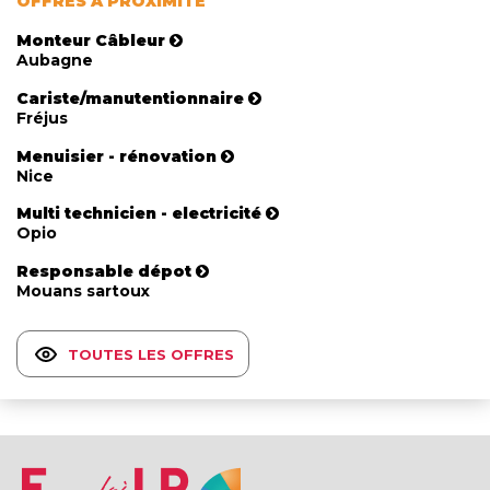
OFFRES À PROXIMITÉ
Monteur Câbleur
Aubagne
Cariste/manutentionnaire
Fréjus
Menuisier - rénovation
Nice
Multi technicien - electricité
Opio
Responsable dépot
Mouans sartoux
TOUTES LES OFFRES