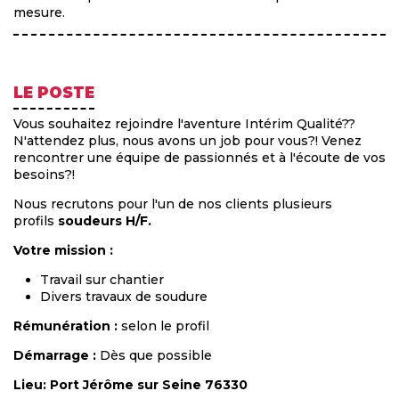
mesure.
LE POSTE
Vous souhaitez rejoindre l'aventure Intérim Qualité
?
?
N
'
attendez plus, nous avons un job pour vous
?
! Venez
rencontrer une
é
quipe de passionn
é
s et
à
l
'é
coute de vos
besoins
?
!
Nous recrutons pour l'un de nos clients plusieurs
profils
soudeurs H/F.
Votre mission :
Travail sur chantier
Divers travaux de soudure
Rémunération :
selon le profil
Démarrage :
Dès que possible
Lieu: Port Jérôme sur Seine 76330