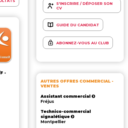
ULTATS
S'INSCRIRE / DÉPOSER SON
CV
GUIDE DU CANDIDAT
ABONNEZ-VOUS AU CLUB
F -
AUTRES OFFRES COMMERCIAL -
VENTES
Assistant commercial
Fréjus
Technico-commercial
signalétique
Montpellier