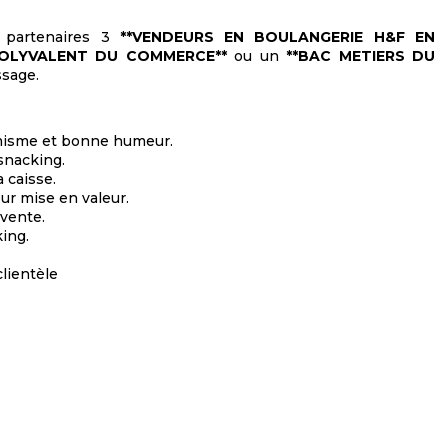
 partenaires 3
**VENDEURS EN BOULANGERIE H&F EN
 POLYVALENT DU COMMERCE**
ou un
**BAC METIERS DU
ssage.
ynamisme et bonne humeur.
 snacking.
 caisse.
eur mise en valeur.
 vente.
king.
clientèle