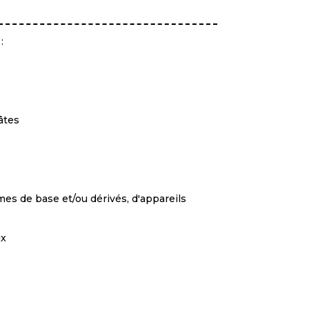
:
âtes
mes de base et/ou dérivés, d'appareils
ux