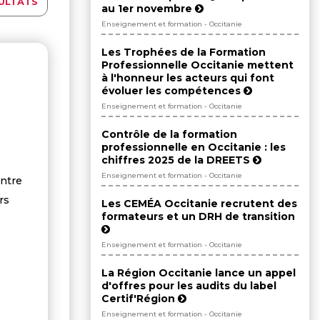
ULTATS
au 1er novembre
Enseignement et formation - Occitanie
Les Trophées de la Formation
Professionnelle Occitanie mettent
à l'honneur les acteurs qui font
évoluer les compétences
Enseignement et formation - Occitanie
Contrôle de la formation
professionnelle en Occitanie : les
chiffres 2025 de la DREETS
Enseignement et formation - Occitanie
ntre
rs
Les CEMÉA Occitanie recrutent des
formateurs et un DRH de transition
Enseignement et formation - Occitanie
La Région Occitanie lance un appel
d'offres pour les audits du label
Certif'Région
Enseignement et formation - Occitanie