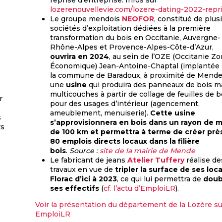
reprise d’entreprise. Infos sur
lozerenouvellevie.com/lozere-dating-2022-repr
Le groupe mendois
NEOFOR
, constitué de plus
sociétés d’exploitation dédiées à la première
transformation du bois en Occitanie, Auvergne-
Rhône-Alpes et Provence-Alpes-Côte-d’Azur,
ouvrira en 2024
, au sein de l’OZE (Occitanie Z
Économique) Jean-Antoine-Chaptal (implantée 
la commune de Baradoux, à proximité de Mende
une
usine
qui produira des panneaux de bois m
multicouches à partir de collage de feuilles de b
r
pour des usages d’intérieur (agencement,
ameublement, menuiserie).
Cette usine
s
s’approvisionnera en bois dans un rayon de 
rs
de 100 km et permettra à terme de créer prè
80 emplois directs locaux dans la filière
bois
.
Source :
site de la mairie de Mende
Le fabricant de jeans
Atelier Tuffery
réalise de
travaux en vue de
tripler la surface de ses loc
Florac d’ici à 2023
, ce qui lui permettra de
doub
ses effectifs
(
cf. l’actu d’EmploiLR
).
Voir la présentation du département de la Lozère su
EmploiLR