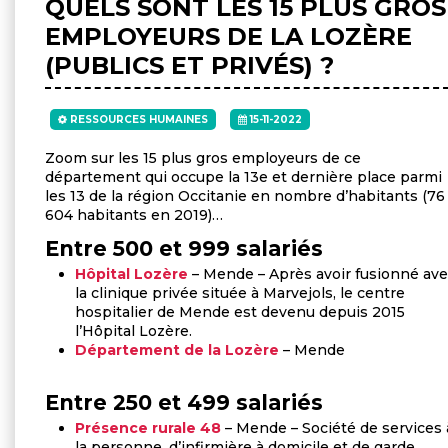
QUELS SONT LES 15 PLUS GROS
EMPLOYEURS DE LA LOZÈRE
(PUBLICS ET PRIVÉS) ?
RESSOURCES HUMAINES
15-11-2022
Zoom sur les 15 plus gros employeurs de ce
département qui occupe la 13e et dernière place parmi
les 13 de la région Occitanie en nombre d’habitants (76
604 habitants en 2019)…
Entre 500 et 999 salariés
Hôpital Lozère
– Mende – Après avoir fusionné av
la clinique privée située à Marvejols, le centre
hospitalier de Mende est devenu depuis 2015
l’Hôpital Lozère.
Département de la Lozère
– Mende
Entre 250 et 499 salariés
Présence rurale 48
– Mende – Société de services 
la personne, d’infirmière à domicile et de garde