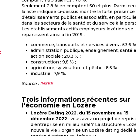
comptant 1 à 9 salariés : 70 %.
Seulement 2,8 % en comptent 50 et plus. Parmi ceux
la liste indiquée ci-dessus montre la forte présence
d’établissements publics et associatifs, en particuli
dans les secteurs de la santé et du service à la per
Les établissements actifs employeurs lozériens se
répartissent ainsi à fin 2019 :
commerce, transports et services divers : 53,6 %
administration publique, enseignement, santé e
x
action sociale : 20,3 % ;
construction : 9,8 % ;
agriculture, sylviculture et pêche : 8,5 % ;
industrie : 7,9 %.
Source :
INSEE
Trois informations récentes sur
e
l’économie en Lozère
Lozère Dating 2022, du 15 novembre au 15
décembre 2022
: vous avez un projet de repris
d’entreprise en milieu rural ? La structure « Loz
nouvelle vie » organise un Lozère dating dédié à