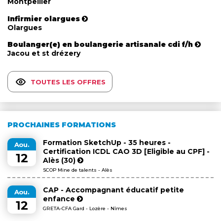
Montpellier
Infirmier olargues
Olargues
Boulanger(e) en boulangerie artisanale cdi f/h
Jacou et st drézery
TOUTES LES OFFRES
PROCHAINES FORMATIONS
Formation SketchUp - 35 heures -
Aou.
Certification ICDL CAO 3D [Eligible au CPF] -
12
Alès (30)
SCOP Mine de talents - Alès
CAP - Accompagnant éducatif petite
Aou.
enfance
12
GRETA-CFA Gard - Lozère - Nîmes