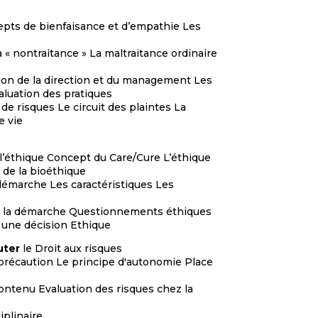
cepts de bienfaisance et d’empathie Les
a « nontraitance » La maltraitance ordinaire
ation de la direction et du management Les
valuation des pratiques
 de risques Le circuit des plaintes La
e vie
 l’éthique Concept du Care/Cure L’éthique
 de la bioéthique
démarche Les caractéristiques Les
de la démarche Questionnements éthiques
r une décision Ethique
uter
le Droit aux risques
e précaution Le principe d'autonomie Place
Contenu Evaluation des risques chez la
iplinaire