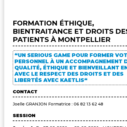
FORMATION ÉTHIQUE,
BIENTRAITANCE ET DROITS DE
PATIENTS À MONTPELLIER
“UN SERIOUS GAME POUR FORMER VO
PERSONNEL À UN ACCOMPAGNEMENT 
QUALITÉ, ÉTHIQUE ET BIENVEILLANT EN
AVEC LE RESPECT DES DROITS ET DES
LIBERTÉS AVEC KAETLIS“
CONTACT
Joelle GRANJON Formatrice : 06 82 13 62 48
SESSION