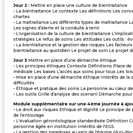
Jour 2 :
Mettre en place une culture de bientraitance
• La bientraitance Le contexte Les définitions Les con
chartes
• La maltraitance Les différents types de maltraitance L
Les signes d’alerte et la conduite à tenir
• L’organisation de la culture de bientraitance L’implic
stratégies Le refus de soins Les attitudes Les outils : é
• La bientraitance et la gestion des risques Les facteurs
bientraitance au quotidien Le projet de soin Le projet d
Jour 3
Mettre en place d’une démarche éthique
• Les principes éthiques Contexte Définitions Place de
médicale Les bases L’accès aux soins pour tous Les lois
• Mise en place d’une démarche éthique Intérêts de la 
difficultés
• Éthique et pratique des soins La personne au cœur 
• Les outils Grille d’analyse des scenarii Démarche pou
Module supplémentaire sur une 4ème journée à ajo
• Le droit aux risques Ethique et dignité Le principe d
de l'entourage
• L'évaluation gérontologique standardisée Définition 
personne âgée en institution Intérêts de l'EGS
• La gestion des paradoxes au sein de l'équipe pluri-disc