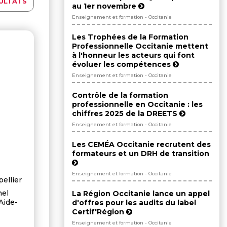
ULTATS
au 1er novembre
Enseignement et formation - Occitanie
Les Trophées de la Formation
Professionnelle Occitanie mettent
à l'honneur les acteurs qui font
évoluer les compétences
Enseignement et formation - Occitanie
Contrôle de la formation
professionnelle en Occitanie : les
chiffres 2025 de la DREETS
Enseignement et formation - Occitanie
Les CEMÉA Occitanie recrutent des
formateurs et un DRH de transition
Enseignement et formation - Occitanie
pellier
nel
La Région Occitanie lance un appel
Aide-
d'offres pour les audits du label
Certif'Région
Enseignement et formation - Occitanie