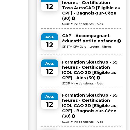
heures - Certification
12
Tosa AutoCAD [Eligible au
CPF] - Bagnols-sur-Cèze
(30)
SCOP Mine de talents - Alès
CAP - Accompagnant
Aou.
éducatif petite enfance
12
GRETA-CFA Gard - Lozère - Nîmes
Formation SketchUp - 35
Aou.
heures - Certification
12
ICDL CAO 3D [Eligible au
CPF] - Alès (30)
SCOP Mine de talents - Alès
Formation SketchUp - 35
Aou.
heures - Certification
12
ICDL CAO 3D [Eligible au
CPF] - Bagnols-sur-Cèze
(30)
SCOP Mine de talents - Alès