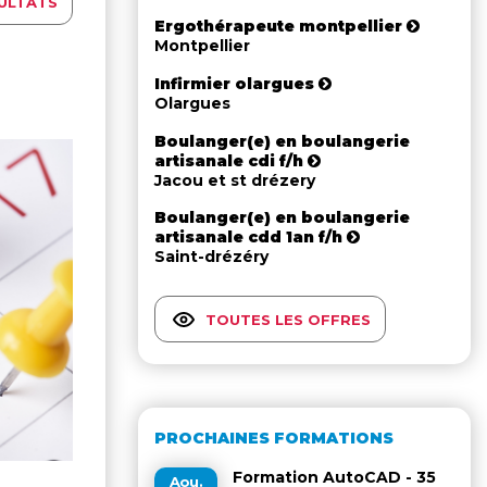
ULTATS
Ergothérapeute montpellier
Montpellier
Infirmier olargues
Olargues
Boulanger(e) en boulangerie
artisanale cdi f/h
Jacou et st drézery
Boulanger(e) en boulangerie
artisanale cdd 1an f/h
Saint-drézéry
TOUTES LES OFFRES
PROCHAINES FORMATIONS
Formation AutoCAD - 35
Aou.