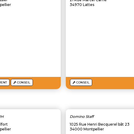
ellier
34970 Lattes
MENT
CONSEIL
CONSEIL
RH
Domino Staff
lfort
1025 Rue Henri Becquerel bât 23
ellier
34000 Montpellier