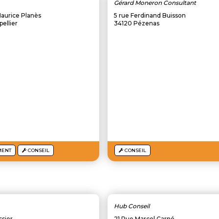
Gérard Moneron Consultant
aurice Planès
5 rue Ferdinand Buisson
ellier
34120 Pézenas
MENT
CONSEIL
CONSEIL
Hub Conseil
sier
21 Rue Marcel Carné