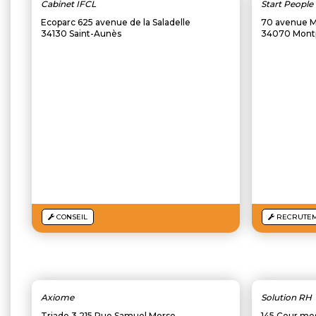
Cabinet IFCL
Start People
Ecoparc 625 avenue de la Saladelle
70 avenue M
34130 Saint-Aunès
34070 Montp
CONSEIL
RECRUTE
Axiome
Solution RH
Triade 3 215 Rue Samuel Morse
145 Cour mes