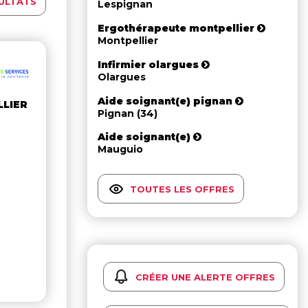
ULTATS
Lespignan
Ergothérapeute montpellier
Montpellier
Infirmier olargues
Olargues
Aide soignant(e) pignan
LLIER
Pignan (34)
Aide soignant(e)
Mauguio
TOUTES LES OFFRES
CRÉER UNE ALERTE OFFRES