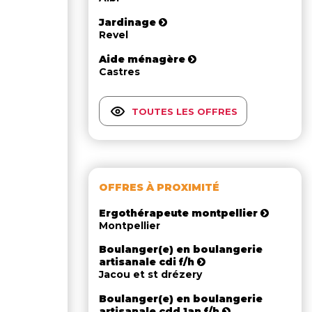
Jardinage
Revel
Aide ménagère
Castres
TOUTES LES OFFRES
OFFRES À PROXIMITÉ
Ergothérapeute montpellier
Montpellier
Boulanger(e) en boulangerie
artisanale cdi f/h
Jacou et st drézery
Boulanger(e) en boulangerie
artisanale cdd 1an f/h