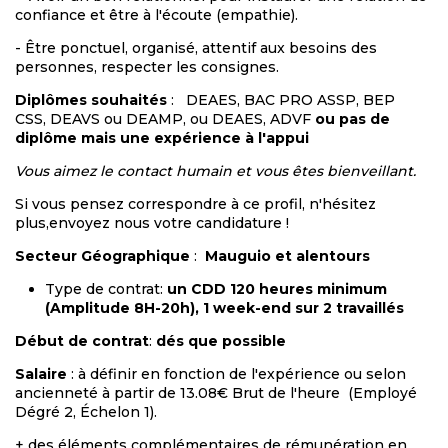
confiance et être à l'écoute (empathie).
- Être ponctuel, organisé, attentif aux besoins des
personnes, respecter les consignes.
Diplômes souhaités
:
DEAES, BAC PRO ASSP, BEP
CSS, DEAVS ou DEAMP, ou DEAES, ADVF
ou pas de
diplôme mais une expérience à l'appui
Vous aimez le contact humain et vous êtes bienveillant.
Si vous pensez correspondre à ce profil, n'hésitez
plus,envoyez nous votre candidature !
Secteur Géographique
:
Mauguio et alentours
Type de contrat:
un CDD 120 heures minimum
(Amplitude 8H-20h), 1 week-end sur 2 travaillés
Début de contrat
:
dés que possible
Salaire
: à définir en fonction de l'expérience ou selon
ancienneté à partir de 13.08€ Brut de l'heure (Employé
Dégré 2, Échelon 1).
+ des éléments complémentaires de rémunération en