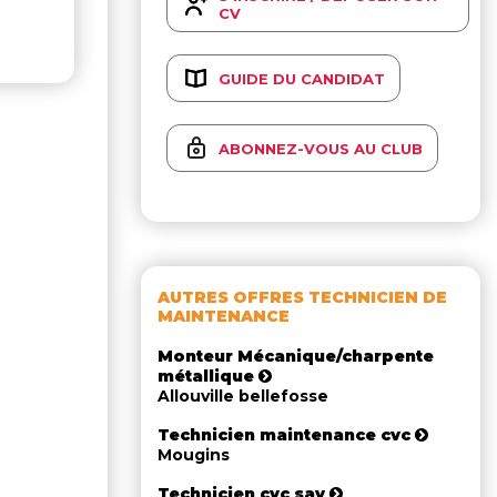
CV
GUIDE DU CANDIDAT
ABONNEZ-VOUS AU CLUB
AUTRES OFFRES TECHNICIEN DE
MAINTENANCE
Monteur Mécanique/charpente
métallique
Allouville bellefosse
Technicien maintenance cvc
Mougins
Technicien cvc sav