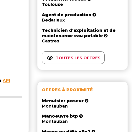
Toulouse
Agent de production
Bedarieux
Technicien d'exploitation et de
maintenance eau potable
Castres
TOUTES LES OFFRES
té
API
OFFRES À PROXIMITÉ
Menuisier poseur
Montauban
Manoeuvre btp
Montauban
Maçon qualifié n3p2