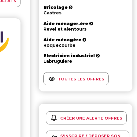
ULTATS
Bricolage
Castres
Aide ménager.ère
Revel et alentours
Aide ménagère
Roquecourbe
Electricien industriel
Labruguiere
TOUTES LES OFFRES
CRÉER UNE ALERTE OFFRES
S'INSCRIRE / DÉPOSER SON