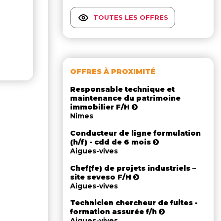
TOUTES LES OFFRES
OFFRES À PROXIMITÉ
Responsable technique et
maintenance du patrimoine
immobilier F/H
Nimes
Conducteur de ligne formulation
(h/f) - cdd de 6 mois
Aigues-vives
Chef(fe) de projets industriels –
site seveso F/H
Aigues-vives
Technicien chercheur de fuites -
formation assurée f/h
Aigues-vives