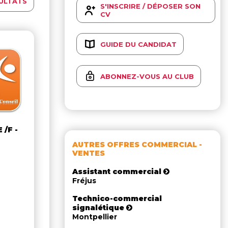
ULTATS
S'INSCRIRE / DÉPOSER SON
CV
GUIDE DU CANDIDAT
ABONNEZ-VOUS AU CLUB
/F -
AUTRES OFFRES COMMERCIAL -
VENTES
Assistant commercial
Fréjus
Technico-commercial
signalétique
Montpellier