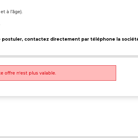
t à l’âge).
L
de postuler, contactez directement par téléphone la socié
e offre n'est plus valable.