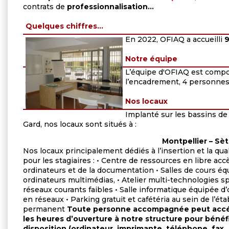
contrats de
professionnalisation...
Quelques chiffres...
En 2022, OFIAQ a accueilli
9
Notre équipe
L’équipe d'OFIAQ est compo
l’encadrement, 4 personnes p
Nos locaux
Implanté sur les bassins de
Gard, nos locaux sont situés à :
Montpellier – Sè
Nos locaux principalement dédiés à l’insertion et la qua
pour les stagiaires :
• Centre de ressources en libre acc
ordinateurs et de la documentation • Salles de cours éq
ordinateurs multimédias, • Atelier multi-technologies s
réseaux courants faibles • Salle informatique équipée d
en réseaux • Parking gratuit et cafétéria au sein de l’ét
permanent
Toute personne accompagnée peut accé
les heures d’ouverture à notre structure pour bénéfi
disposition (ordinateur, imprimante, téléphone, fax…