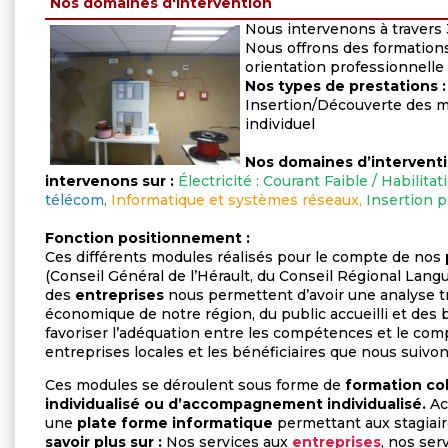
Nos domaines d'intervention
Nous intervenons à travers
Nous offrons des formations
orientation professionnelle
Nos types de prestations :
Insertion/Découverte des 
individuel
Nos domaines d’interventio
intervenons sur :
Électricité : Courant Faible / Habilita
télécom,
Informatique et systèmes réseaux,
Insertion 
Fonction positionnement :
Ces différents modules réalisés pour le compte de nos
(Conseil Général de l’Hérault, du Conseil Régional Lang
des
entreprises
nous permettent d’avoir une analyse trè
économique de notre région, du public accueilli et des
favoriser l’adéquation entre les compétences et le co
entreprises locales et les bénéficiaires que nous suivon
Ces modules se déroulent sous forme de
formation col
individualisé ou d’accompagnement individualisé.
Ac
une
plate forme informatique
permettant aux stagiair
savoir plus sur :
Nos services aux
entreprises
, nos ser