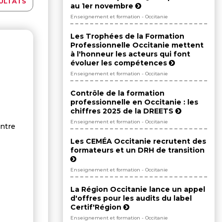
ULTATS
au 1er novembre
Enseignement et formation - Occitanie
Les Trophées de la Formation
Professionnelle Occitanie mettent
à l'honneur les acteurs qui font
évoluer les compétences
Enseignement et formation - Occitanie
Contrôle de la formation
professionnelle en Occitanie : les
chiffres 2025 de la DREETS
Enseignement et formation - Occitanie
ntre
Les CEMÉA Occitanie recrutent des
formateurs et un DRH de transition
Enseignement et formation - Occitanie
La Région Occitanie lance un appel
d'offres pour les audits du label
Certif'Région
Enseignement et formation - Occitanie