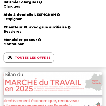
Infirmier olargues
Olargues
Aide à domicile LESPIGNAN
Lespignan
Chauffeur PL avec grue auxiliaire
Bessieres
Menuisier poseur
Montauban
TOUTES LES OFFRES