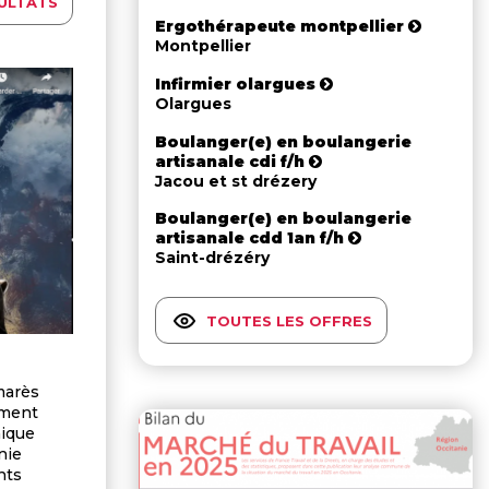
ULTATS
Ergothérapeute montpellier
Montpellier
Infirmier olargues
Olargues
Boulanger(e) en boulangerie
artisanale cdi f/h
Jacou et st drézery
Boulanger(e) en boulangerie
artisanale cdd 1an f/h
Saint-drézéry
TOUTES LES OFFRES
lmarès
ement
mique
nie
nts