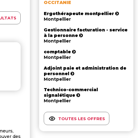
OCCITANIE
Ergothérapeute montpellier
ULTATS
Montpellier
Gestionnaire facturation - service
à la personne
Montpellier
comptable
Montpellier
Adjoint paie et administration de
personnel
Montpellier
Technico-commercial
signalétique
Montpellier
TOUTES LES OFFRES
meurs,
rouver des