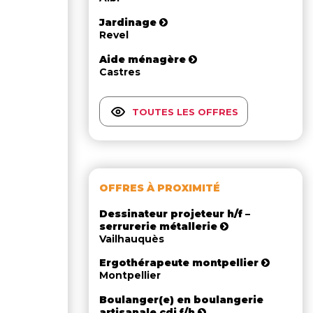
Jardinage
Revel
Aide ménagère
Castres
TOUTES LES OFFRES
OFFRES À PROXIMITÉ
Dessinateur projeteur h/f –
serrurerie métallerie
Vailhauquès
Ergothérapeute montpellier
Montpellier
Boulanger(e) en boulangerie
artisanale cdi f/h