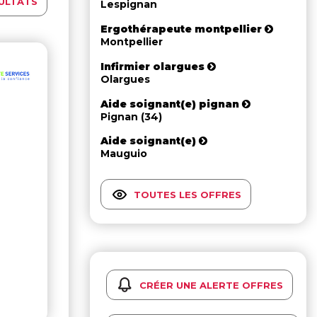
ULTATS
Lespignan
Ergothérapeute montpellier
Montpellier
Infirmier olargues
Olargues
Aide soignant(e) pignan
Pignan (34)
Aide soignant(e)
Mauguio
TOUTES LES OFFRES
CRÉER UNE ALERTE OFFRES