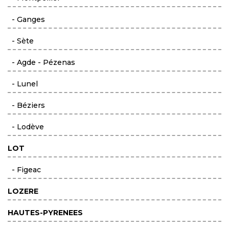
- Ganges
- Sète
- Agde - Pézenas
- Lunel
- Béziers
- Lodève
LOT
- Figeac
LOZERE
HAUTES-PYRENEES